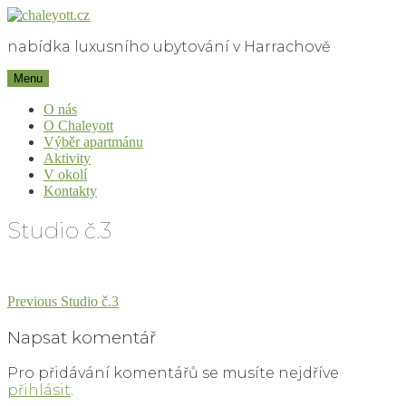
Skip
to
nabídka luxusního ubytování v Harrachově
content
chaleyott.cz
Menu
O nás
O Chaleyott
Výběr apartmánu
Aktivity
V okolí
Kontakty
Studio č.3
Navigace
Previous
Previous
Studio č.3
post:
pro
Napsat komentář
příspěvek
Pro přidávání komentářů se musíte nejdříve
přihlásit
.