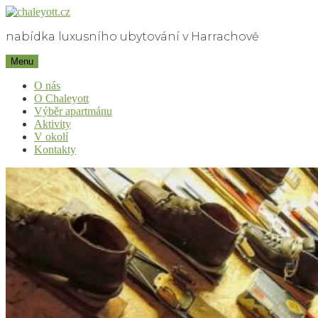
Skip
to
nabídka luxusního ubytování v Harrachově
content
chaleyott.cz
Menu
O nás
O Chaleyott
Výběr apartmánu
Aktivity
V okolí
Kontakty