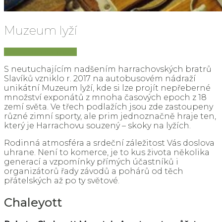
Muzeum lyží
Webové stránky muzea
S neutuchajícím nadšením harrachovských bratrů
Slavíků vzniklo r. 2017 na autobusovém nádraží
unikátní Muzeum lyží, kde si lze projít nepřeberné
množství exponátů z mnoha časových epoch z 18
zemí světa. Ve třech podlažích jsou zde zastoupeny
různé zimní sporty, ale prim jednoznačně hraje ten,
který je Harrachovu souzený – skoky na lyžích.
Rodinná atmosféra a srdeční záležitost Vás doslova
uhrane. Není to komerce, je to kus života několika
generací a vzpomínky přímých účastníků i
organizátorů řady závodů a pohárů od těch
přátelských až po ty světové.
Chaleyott