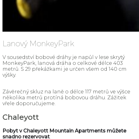
Lanový MonkeyPark
V sousedství bobové dráhy je napůl v lese skrytý
MonkeyPark, lanová dráha o celkové délce 403
metrů. S 29 překážkami je
určen všem od 140 cm
výšky.
Závěrečný skluz na laně o délce 117 metrů ve výšce
několika metrů protíná bobovou dráhu.
Zážitek
vřele doporučujeme.
Chaleyott
Pobyt
v Chaleyott Mountain Apartments můžete
snadno rezervovat
: